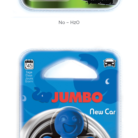
No – H2O